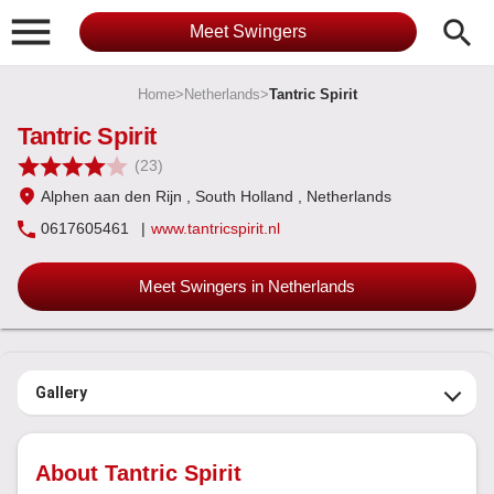

search
Meet Swingers
Home
>
Netherlands
>
Tantric Spirit
Tantric Spirit
(23)
Alphen aan den Rijn
, South Holland
, Netherlands
0617605461
|
www.tantricspirit.nl
Meet Swingers in Netherlands
Gallery
About Tantric Spirit