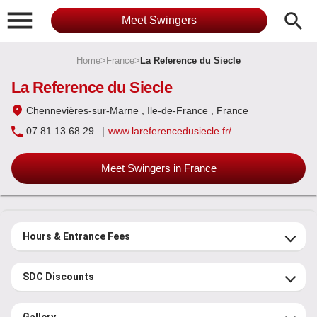

search
Meet Swingers
Home
>
France
>
La Reference du Siecle
La Reference du Siecle
Chennevières-sur-Marne
, Ile-de-France
, France
07 81 13 68 29
|
www.lareferencedusiecle.fr/
Meet Swingers in France
Hours & Entrance Fees
SDC Discounts