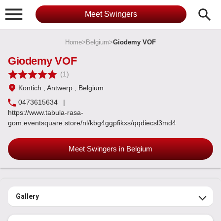

search
Meet Swingers
Home
>
Belgium
>
Giodemy VOF
Giodemy VOF
(1)
Kontich
, Antwerp
, Belgium
0473615634
|
https://www.tabula-rasa-
gom.eventsquare.store/nl/kbg4ggpfikxs/qqdiecsl3md4
Meet Swingers in Belgium
Gallery