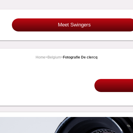
Meet Swingers
Home
>
Belgium
>
Fotografie De clercq