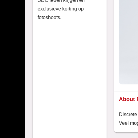
SDC leden krijgen en
exclusieve korting op
fotoshoots.
About 
Discrete