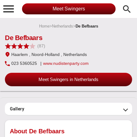

search
Meet Swingers
Home
>
Netherlands
>
De Befbaars
De Befbaars
(87)
Haarlem
, Noord-Holland
, Netherlands
023 5360525
|
www.nudistenparty.com
Meet Swingers in Netherlands
Gallery
About De Befbaars